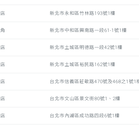
和店
新北市永和區竹林路193號1樓
勢角
新北市中和區興南路一段61-1號1樓
德店
新北市土城區明德路一段42號1樓
城店
新北市土城區裕民路162號1樓
敬店
台北市信義區莊敬路470號及468之1號1
美店
台北市文山區景文街80號1、2樓
湖店
台北市內湖區成功路四段6號1樓