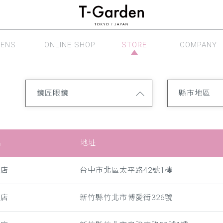
LENS
ONLINE SHOP
STORE
COMPANY
眼鏡系列
線上商店
銷售據點
公司介紹
鏡匠眼鏡
縣市地區
名
地址
中店
台中市北區太平路42號1樓
愛店
新竹縣竹北市博愛街326號