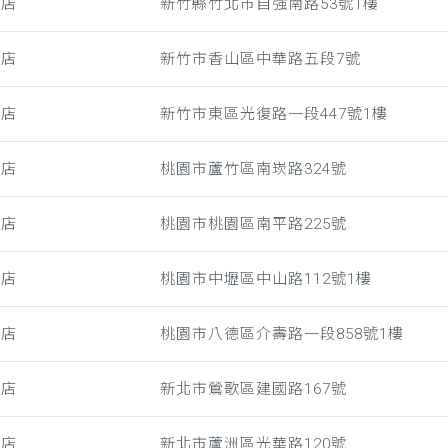
強店
新竹縣竹北市自強南路53號1樓
山店
新竹市香山區中華路五段7號
復店
新竹市東區光復路一段447號1樓
崁店
桃園市蘆竹區南崁路324號
園店
桃園市桃園區南平路225號
山店
桃園市中壢區中山路112號1樓
湳店
桃園市八德區介壽路一段858號1樓
歌店
新北市鶯歌區建國路167號
洲店
新北市蘆洲區光華路120號