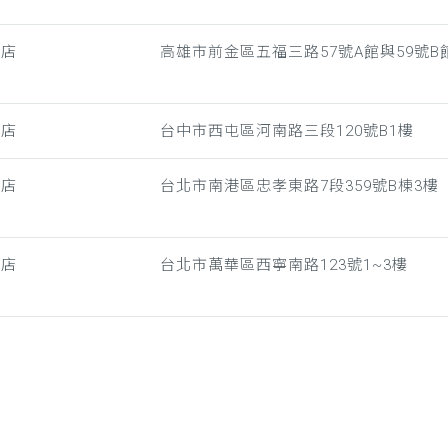
雄店
高雄市前金區五福三路57號A館與59號B館
中店
台中市西屯區河南路三段120號B1樓
港店
台北市南港區忠孝東路7段359號B棟3樓
門店
台北市萬華區西寧南路123號1~3樓