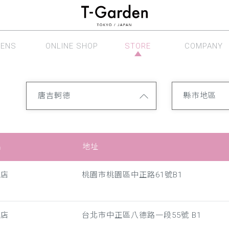
LENS
ONLINE SHOP
STORE
COMPANY
眼鏡系列
線上商店
銷售據點
公司介紹
唐吉軻德
縣市地區
名
地址
領店
桃園市桃園區中正路61號B1
孝店
台北市中正區八德路一段55號 B1