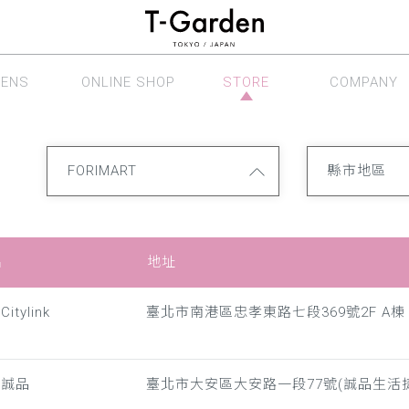
LENS
ONLINE SHOP
STORE
COMPANY
眼鏡系列
線上商店
銷售據點
公司介紹
FORIMART
縣市地區
名
地址
itylink
臺北市南港區忠孝東路七段369號2F A棟
化誠品
臺北市大安區大安路一段77號(誠品生活捷