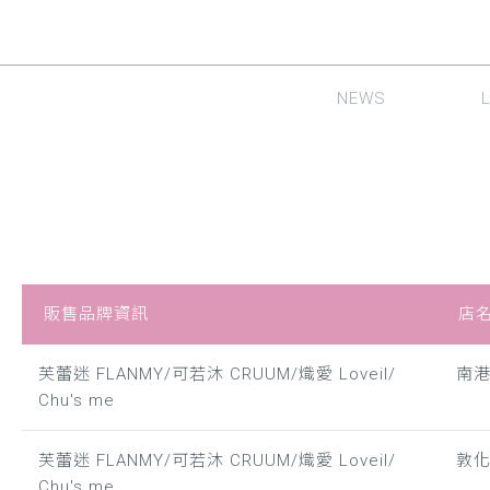
NEWS
最新消息
隱形
販售品牌資訊
店
芙蕾迷 FLANMY/可若沐 CRUUM/熾愛 Loveil/
南港C
Chu's me
芙蕾迷 FLANMY/可若沐 CRUUM/熾愛 Loveil/
敦
Chu's me