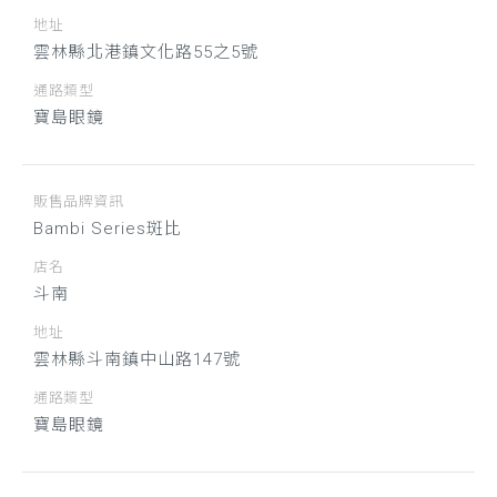
地址
雲林縣北港鎮文化路55之5號
通路類型
寶島眼鏡
販售品牌資訊
Bambi Series斑比
店名
斗南
地址
雲林縣斗南鎮中山路147號
通路類型
寶島眼鏡