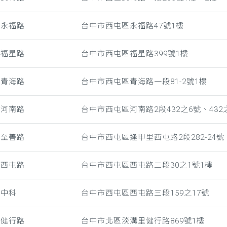
中永福路
台中市西屯區永福路47號1樓
甲福星路
台中市西屯區福星路399號1樓
中青海路
台中市西屯區青海路一段81-2號1樓
中河南路
台中市西屯區河南路2段432之6號、432
甲至善路
台中市西屯區逢甲里西屯路2段282-24號
中西屯路
台中市西屯區西屯路二段30之1號1樓
中中科
台中市西屯區西屯路三段159之17號
中健行路
台中市北區淡溝里健行路869號1樓