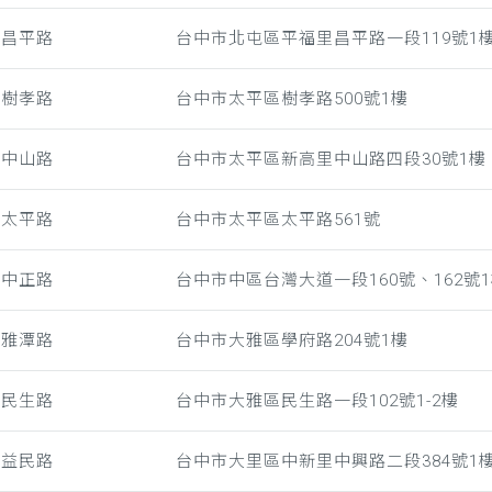
中昌平路
台中市北屯區平福里昌平路一段119號1
平樹孝路
台中市太平區樹孝路500號1樓
平中山路
台中市太平區新高里中山路四段30號1樓
平太平路
台中市太平區太平路561號
中中正路
台中市中區台灣大道一段160號、162號
雅雅潭路
台中市大雅區學府路204號1樓
雅民生路
台中市大雅區民生路一段102號1-2樓
里益民路
台中市大里區中新里中興路二段384號1