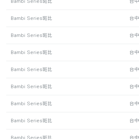
Bambi Series斑比
台
Bambi Series斑比
台
Bambi Series斑比
台
Bambi Series斑比
台
Bambi Series斑比
台
Bambi Series斑比
台
Bambi Series斑比
台
Bambi Series斑比
台
Bambi Series斑比
台