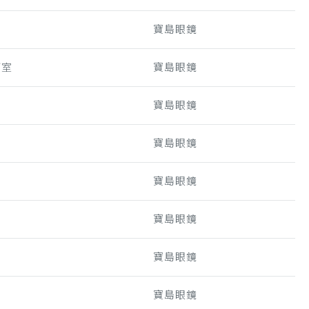
寶島眼鏡
下室
寶島眼鏡
寶島眼鏡
寶島眼鏡
寶島眼鏡
寶島眼鏡
寶島眼鏡
寶島眼鏡