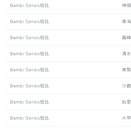
Bambi Series斑比
神
Bambi Series斑比
東
Bambi Series斑比
霧
Bambi Series斑比
清
Bambi Series斑比
東
Bambi Series斑比
沙
Bambi Series斑比
后
Bambi Series斑比
大