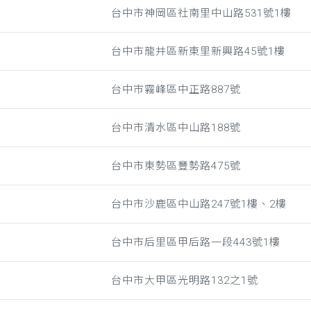
岡
台中市神岡區社南里中山路531號1樓
海
台中市龍井區新東里新興路45號1樓
峰
台中市霧峰區中正路887號
水
台中市清水區中山路188號
勢
台中市東勢區豐勢路475號
鹿
台中市沙鹿區中山路247號1樓、2樓
里
台中市后里區甲后路一段443號1樓
甲
台中市大甲區光明路132之1號