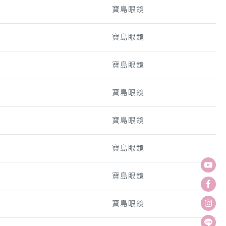
寶島眼鏡
寶島眼鏡
寶島眼鏡
寶島眼鏡
寶島眼鏡
寶島眼鏡
寶島眼鏡
寶島眼鏡