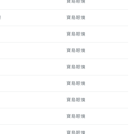
寶島眼鏡
樓
寶島眼鏡
寶島眼鏡
寶島眼鏡
寶島眼鏡
寶島眼鏡
寶島眼鏡
寶島眼鏡
寶島眼鏡