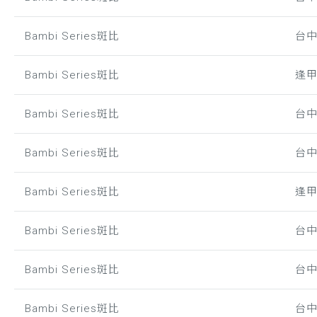
Bambi Series斑比
台
Bambi Series斑比
逢
Bambi Series斑比
台
Bambi Series斑比
台
Bambi Series斑比
逢
Bambi Series斑比
台
Bambi Series斑比
台
Bambi Series斑比
台