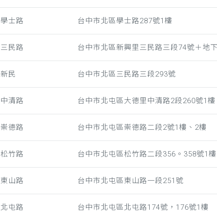
中學士路
台中市北區學士路287號1樓
中三民路
台中市北區新興里三民路三段74號＋地
中新民
台中市北區三民路三段293號
中中清路
台中市北屯區大德里中清路2段260號1樓
中崇德路
台中市北屯區崇德路二段2號1樓、2樓
中松竹路
台中市北屯區松竹路二段356。358號1樓
中東山路
台中市北屯區東山路一段251號
中北屯路
台中市北屯區北屯路174號，176號1樓