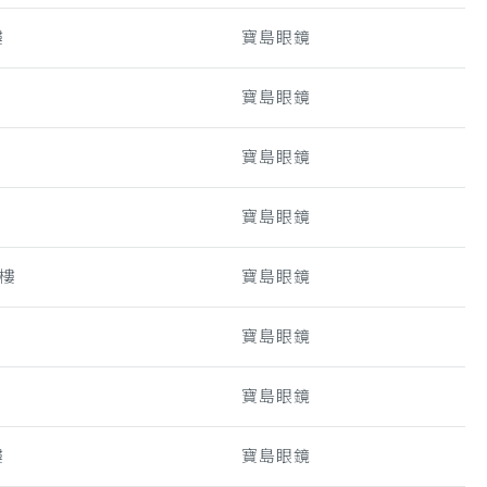
樓
寶島眼鏡
寶島眼鏡
寶島眼鏡
寶島眼鏡
1樓
寶島眼鏡
寶島眼鏡
寶島眼鏡
樓
寶島眼鏡