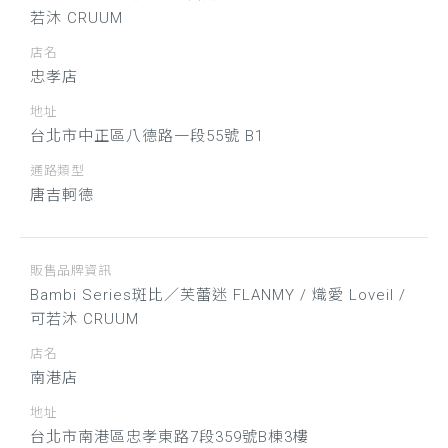
若沐 CRUUM
店名
忠孝店
地址
台北市中正區八德路一段55號 B1
通路類型
唐吉軻德
販售品牌資訊
Bambi Series斑比／芙蕾迷 FLANMY / 熾愛 Loveil /
可若沐 CRUUM
店名
南港店
地址
台北市南港區忠孝東路7段359號B棟3樓