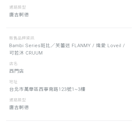
通路類型
唐吉軻德
販售品牌資訊
Bambi Series斑比／芙蕾迷 FLANMY / 熾愛 Loveil /
可若沐 CRUUM
店名
西門店
地址
台北市萬華區西寧南路123號1~3樓
通路類型
唐吉軻德