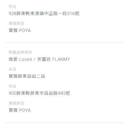
地址
928屏東縣東港鎮中正路一段316號
通路類型
寶雅 POYA
販售品牌資訊
熾愛 Loveil / 芙蕾迷 FLANMY
店名
寶雅屏東自由二店
地址
900屏東縣屏東市自由路482號
通路類型
寶雅 POYA