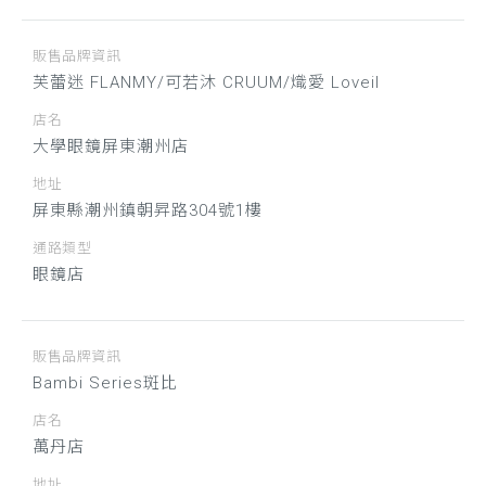
販售品牌資訊
芙蕾迷 FLANMY/可若沐 CRUUM/熾愛 Loveil
店名
大學眼鏡屏東潮州店
地址
屏東縣潮州鎮朝昇路304號1樓
通路類型
眼鏡店
販售品牌資訊
Bambi Series斑比
店名
萬丹店
地址