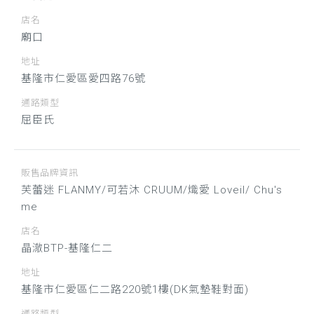
店名
廟口
地址
基隆市仁愛區愛四路76號
通路類型
屈臣氏
販售品牌資訊
芙蕾迷 FLANMY/可若沐 CRUUM/熾愛 Loveil/ Chu's
me
店名
晶澈BTP-基隆仁二
地址
基隆市仁愛區仁二路220號1樓(DK氣墊鞋對面)
通路類型