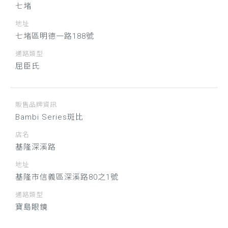
七堵
地址
七堵區明德一路188號
通路類型
屈臣氏
販售品牌資訊
Bambi Series斑比
店名
基隆深溪路
地址
基隆市信義區深溪路80之1號
通路類型
寶島眼鏡