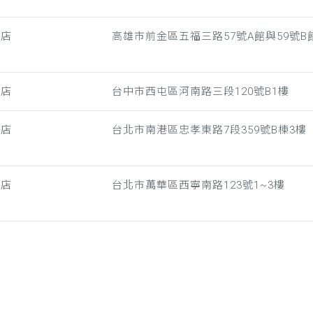
雄店
高雄市前金區五福三路57號A館與59號B館
中店
台中市西屯區河南路三段120號B1樓
港店
台北市南港區忠孝東路7段359號B棟3樓
門店
台北市萬華區西寧南路123號1~3樓