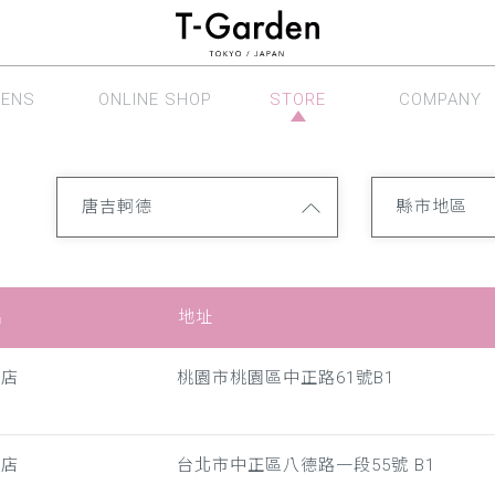
LENS
ONLINE SHOP
STORE
COMPANY
眼鏡系列
線上商店
銷售據點
公司介紹
唐吉軻德
縣市地區
名
地址
領店
桃園市桃園區中正路61號B1
孝店
台北市中正區八德路一段55號 B1