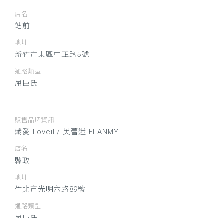
店名
站前
地址
新竹市東區中正路5號
通路類型
屈臣氏
販售品牌資訊
熾愛 Loveil / 芙蕾迷 FLANMY
店名
縣政
地址
竹北市光明六路89號
通路類型