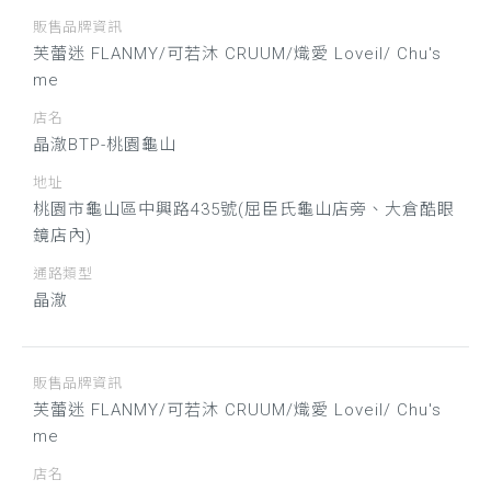
販售品牌資訊
芙蕾迷 FLANMY/可若沐 CRUUM/熾愛 Loveil/ Chu's
me
店名
晶澈BTP-桃園龜山
地址
桃園市龜山區中興路435號(屈臣氏龜山店旁、大倉酷眼
鏡店內)
通路類型
晶澈
販售品牌資訊
芙蕾迷 FLANMY/可若沐 CRUUM/熾愛 Loveil/ Chu's
me
店名