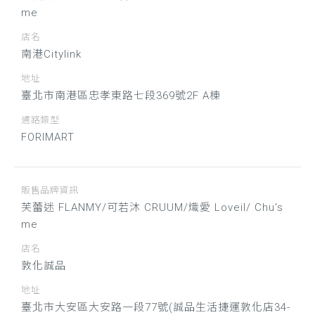
me
店名
南港Citylink
地址
臺北市南港區忠孝東路七段369號2F A棟
通路類型
FORIMART
販售品牌資訊
芙蕾迷 FLANMY/可若沐 CRUUM/熾愛 Loveil/ Chu's
me
店名
敦化誠品
地址
臺北市大安區大安路一段77號(誠品生活捷運敦化店34-